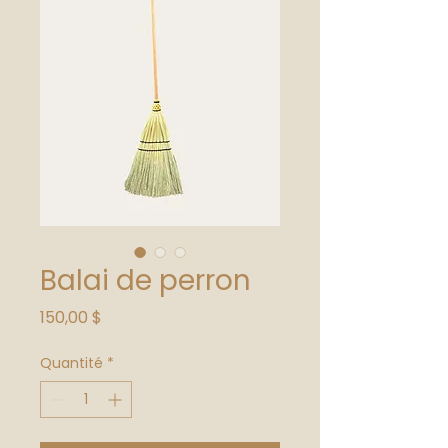
Balai de perron
Prix
150,00 $
Quantité
*